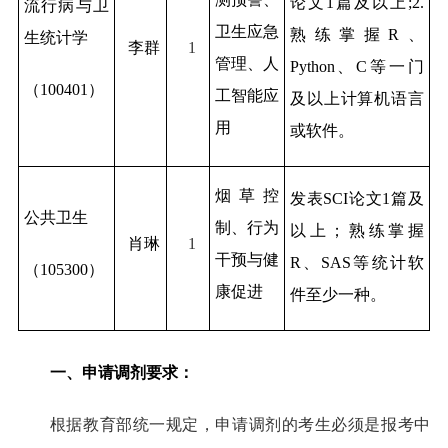
论文1篇及以上;2.
流行病与卫
卫生应急
熟练掌握R、
生统计学
李群
1
管理、人
Python、C等一门
（100401）
工智能应
及以上计算机语言
用
或软件。
烟草控
发表SCI论文1篇及
公共卫生
制、行为
以上；熟练掌握
肖琳
1
干预与健
R、SAS等统计软
（105300）
康促进
件至少一种。
一、申请调剂要求：
根据教育部统一规定，申请调剂的考生必须是报考中