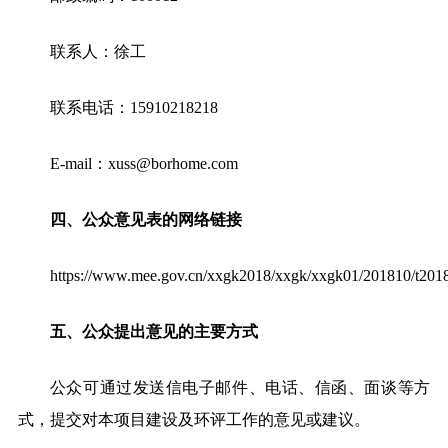
联系人：
徐
工
联系电话：
15910218218
E-mail
：
xuss@borhome.com
四
、公众意见
表的网络链接
https://www.mee.gov.cn/xxgk2018/xxgk/xxgk01/201810/t201
五
、公众提出意见的主要方式
公众可通过发送信
电子邮件
、电话、
信函、面谈
等方
式，
提交
对本
项目
建设及环评工作的意见
或建议
。