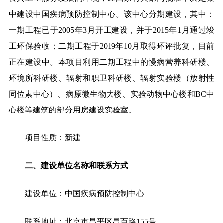
中建设中国疾病预防控制中心。该中心分期建设，其中
：
一期工程已于
2005
年
3
月开工建设，并于
201
5
年
1
月
通过
竣
工
环保验收
；二期工程于
2019
年
10
月取得环评批复，目前
正在建设中。本项目利用二期工程中的慢病营养科研楼、
环境所科研楼、辐射和职卫科研楼、辐射实验楼（放射性
同位素中心）、病原微生物大楼、实验动物中心楼和
BC
中
心楼等建筑的部分用房建设实验室
。
项目性质：新建
二、建设单位
名称和联系方式
建设单位：中国疾病预防控制中心
联系地址：北京市昌平区昌百路
155
号