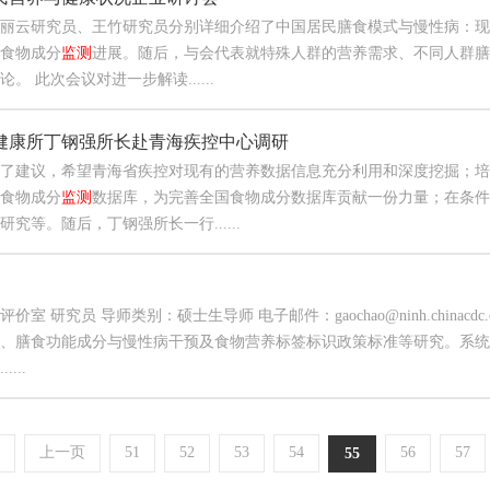
丽云研究员、王竹研究员分别详细介绍了中国居民膳食模式与慢性病：现
食物成分
监测
进展。随后，与会代表就特殊人群的营养需求、不同人群膳
。 此次会议对进一步解读......
健康所丁钢强所长赴青海疾控中心调研
了建议，希望青海省疾控对现有的营养数据信息充分利用和深度挖掘；培
食物成分
监测
数据库，为完善全国食物成分数据库贡献一份力量；在条件
研究等。随后，丁钢强所长一行......
价室 研究员 导师类别：硕士生导师 电子邮件：gaochao@ninh.chinac
、膳食功能成分与慢性病干预及食物营养标签标识政策标准等研究。系统
...
上一页
51
52
53
54
56
57
55