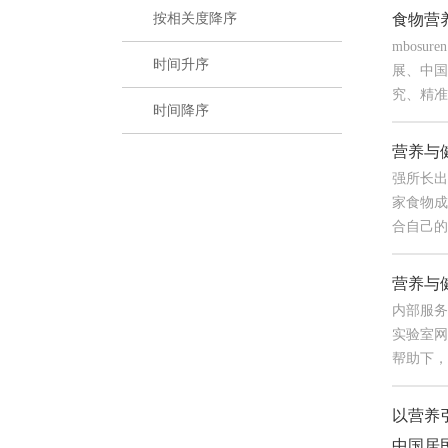
食物营
按相关度降序
mbosu
时间升序
展、中国
究、精准
时间降序
营养与
强所长出
家食物成
合自己的工
营养与
内部服务
实验室网
帮助下，
以营养
中国居