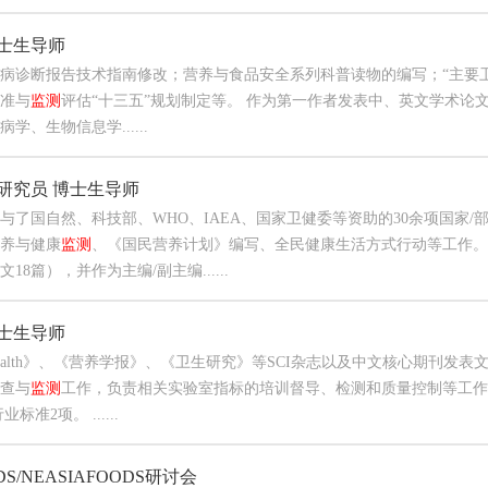
硕士生导师
病诊断报告技术指南修改；营养与食品安全系列科普读物的编写；“主要
准与
监测
评估“十三五”规划制定等。 作为第一作者发表中、英文学术论
学、生物信息学......
 研究员 博士生导师
与了国自然、科技部、WHO、IAEA、国家卫健委等资助的30余项国家/部/国际
养与健康
监测
、《国民营养计划》编写、全民健康生活方式行动等工作。共
文18篇），并作为主编/副主编......
硕士生导师
ic Health》、《营养学报》、《卫生研究》等SCI杂志以及中文核心期刊
查与
监测
工作，负责相关实验室指标的培训督导、检测和质量控制等工作
标准2项。 ......
DS/NEASIAFOODS研讨会