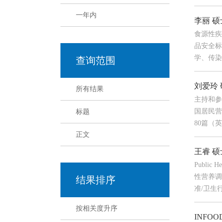
一年内
李丽 
食源性疾
品安全标
学、传染病
查询范围
刘爱玲
所有结果
主持和参
国居民营
标题
80篇（英
正文
王睿 
Publ
性营养调
结果排序
准/卫生行业
按相关度升序
INFOO