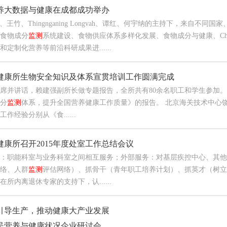
养大数据与健康在成都成功举办
ren、王竹、Thingnganing Longvah、谭红、何宇纳的主持下，来
食物成分
监测
系统建设、食物供应体系多样化发展、食物成分与健康、Ch
和定制化营养等前沿科研成果进......
健康所生物安全知识及体系宣贯培训工作圆满完成
席并讲话，赖建强副所长做专题报告，全所共有80余名职工和学生参加。
分
监测
体系，提升全国营养健康工作质量》的报告。 北京海关技术中心
作经验分别从《食......
健康所召开2015年度处室工作总结会议
：职能科室与业务科室之间相互服务；外部服务：对基层疾控中心、其他
络、人群
监测
评估网络）、抓骨干（青年职工培养计划）、抓英才（树立学
在所内离退休专家的支持下，认......
引导生产，推动健康大产业发展
民营养与健康状况企业研讨会