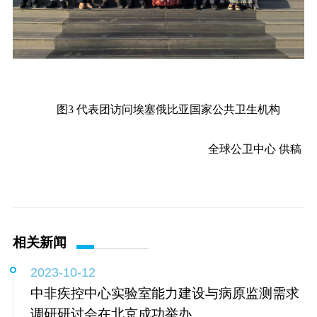
图3 代表团访问埃塞俄比亚国家公共卫生机构
全球公卫中心 供稿
相关新闻
2023-10-12
中非疾控中心实验室能力建设与病原监测需求
调研研讨会在北京成功举办