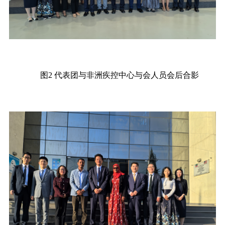
图2 代表团与非洲疾控中心与会人员会后合影