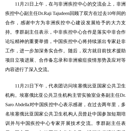
11月21日上午，在与非洲疾控中心的交流会上，非洲
疾控中心副主任Dr.Raji Tajudeen回顾了双方在过去10年间的
合作，感谢中方为非洲疾控中心建设发展给予的大力支
持。李群副主任表示，中非疾控中心合作是落实中非合作
论坛精神的重要举措，中国疾控中心将持续派出专家赴非
工作，进一步加深务实合作。随后，双方就目前技术援助
项目立项进展、合作备忘录和非洲瘊痘疫情形势及应对等
内容进行了深入交流。
11月21日下午，代表团访问埃塞俄比亚国家公共卫生
机构。埃塞俄比亚公共卫生机构主管实验室业务副主任Dr.
Saro Abdella对中国疾控中心表示感谢，在过去两年里，多
名埃塞俄比亚国家公共卫生机构人员曾赴中国参加短期培
训并与中国疾控中心专家开展技术交流。李群副主任表