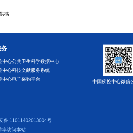
 供稿
服务
控中心公共卫生科学数据中心
控中心科技文献服务系统
控中心电子采购平台
中国疾控中心微信
备 11011402013004号
分辨率访问本站