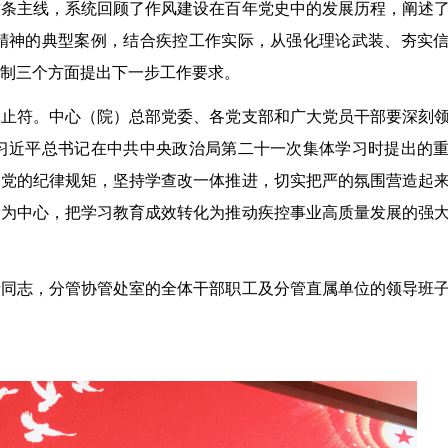
这条主线，系统回顾了作风建设在百年党史中的发展历程，阐述
精神的典型案例，结合疾控工作实际，从强化理论武装、夯实
制三个方面提出下一步工作要求。
休止符。中心（院）总部党委、各党支部和广大党员干部要深刻
习近平总书记在中共中央政治局第二十一次集体学习时提出的
明党的纪律规矩，坚持学查改一体推进，切实把严的氛围营造起
康为中心，把学习教育成效转化为推动疾控事业高质量发展的强
责同志，分管协管处室的全体干部职工及分管直属单位的领导班