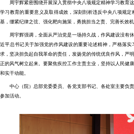
周宇辉紧密围绕开展深入贯彻中央八项规定精神学习教育
学习教育的重要意义及取得成效，深刻剖析违反中央八项规定
基，绷紧纪律之弦、强化靶向施策，勇挑担当之责、完善长效机
周宇辉强调，全面从严治党是一场持久战，作风建设没有
近平总书记关于加强党的作风建设的重要论述精神，严格落实
求，坚决担负起自我革命的责任，发扬党的传统优良作风，严
正的风气树立起来。要聚焦疾控工作主责主业，坚持以人民健
和实干动能。
中心（院）总部党委委员、各党支部书记、各处室主要负
参加活动。