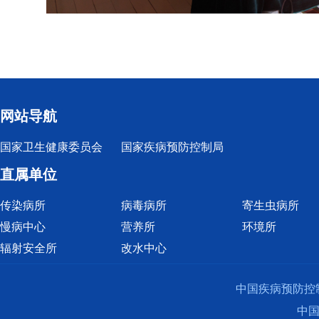
网站导航
国家卫生健康委员会
国家疾病预防控制局
直属单位
传染病所
病毒病所
寄生虫病所
慢病中心
营养所
环境所
辐射安全所
改水中心
中国疾病预防控
中国