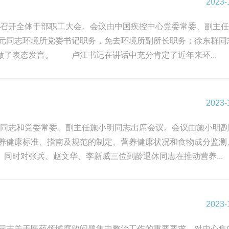
2023-
境所召开全体干部职工大会。会议由中国疾控中心党委常委、副主
元同志环境所党委书记职务，免去环境所副所长职务；徐东群同
了表态发言。 卢江书记在讲话中充分肯定了近年来环...
2023-
卢江同志和党委常委、副主任施小明同志出席会议。会议由施小明
养健康标准、指南及规范的制定、营养健康状况和食物成分监测
同时对张兵、赵文华、李新威三位到龄退休同志在推动营养...
2023-
胜同志关于医药领域腐败问题集中整治工作的重要要求，对中心集