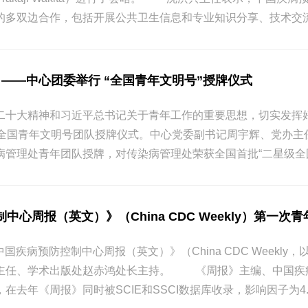
的多双边合作，包括开展公共卫生信息和专业知识分享、技术交流
 ——中心团委举行 “全国青年文明号”授牌仪式
十大精神和习近平总书记关于青年工作的重要思想，切实发挥好“
行全国青年文明号团队授牌仪式。中心党委副书记周宇辉、党办
管理处青年团队授牌，对传染病管理处荣获全国首批“二星级全国青
心周报（英文）》（China CDC Weekly）第一次青年
，《中国疾病预防控制中心周报（英文）》（China CDC Wee
主任、学术出版处赵赤鸿处长主持。 《周报》主编、中国疾
在去年《周报》同时被SCIE和SSCI数据库收录，影响因子为4