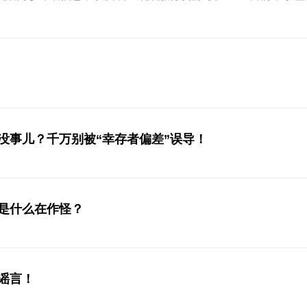
没事儿？千万别被“幸存者偏差”误导！
是什么在作怪？
谣言！