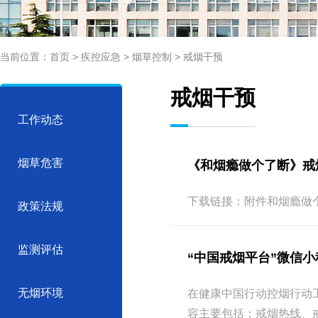
当前位置：
首页
>
疾控应急
>
烟草控制
>
戒烟干预
戒烟干预
工作动态
烟草危害
《和烟瘾做个了断》戒
下载链接：附件和烟瘾做
政策法规
监测评估
“中国戒烟平台”微信
无烟环境
在健康中国行动控烟行动
容主要包括：戒烟热线、